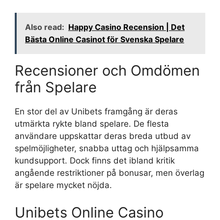
Also read:
Happy Casino Recension | Det
Bästa Online Casinot för Svenska Spelare
Recensioner och Omdömen
från Spelare
En stor del av Unibets framgång är deras
utmärkta rykte bland spelare. De flesta
användare uppskattar deras breda utbud av
spelmöjligheter, snabba uttag och hjälpsamma
kundsupport. Dock finns det ibland kritik
angående restriktioner på bonusar, men överlag
är spelare mycket nöjda.
Unibets Online Casino