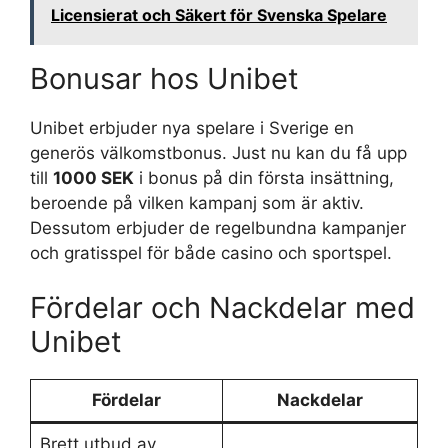
Licensierat och Säkert för Svenska Spelare
Bonusar hos Unibet
Unibet erbjuder nya spelare i Sverige en
generös välkomstbonus. Just nu kan du få upp
till
1000 SEK
i bonus på din första insättning,
beroende på vilken kampanj som är aktiv.
Dessutom erbjuder de regelbundna kampanjer
och gratisspel för både casino och sportspel.
Fördelar och Nackdelar med
Unibet
Fördelar
Nackdelar
Brett utbud av