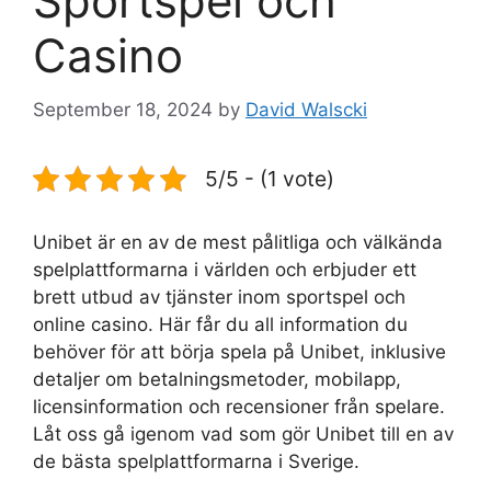
Sportspel och
Casino
September 18, 2024
by
David Walscki
5/5 - (1 vote)
Unibet är en av de mest pålitliga och välkända
spelplattformarna i världen och erbjuder ett
brett utbud av tjänster inom sportspel och
online casino. Här får du all information du
behöver för att börja spela på Unibet, inklusive
detaljer om betalningsmetoder, mobilapp,
licensinformation och recensioner från spelare.
Låt oss gå igenom vad som gör Unibet till en av
de bästa spelplattformarna i Sverige.