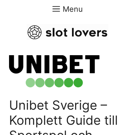
Skip
Menu
to
content
Unibet Sverige –
Komplett Guide till