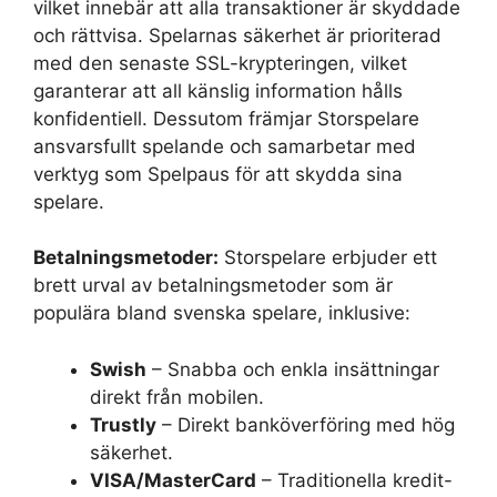
vilket innebär att alla transaktioner är skyddade
och rättvisa. Spelarnas säkerhet är prioriterad
med den senaste SSL-krypteringen, vilket
garanterar att all känslig information hålls
konfidentiell. Dessutom främjar Storspelare
ansvarsfullt spelande och samarbetar med
verktyg som Spelpaus för att skydda sina
spelare.
Betalningsmetoder:
Storspelare erbjuder ett
brett urval av betalningsmetoder som är
populära bland svenska spelare, inklusive:
Swish
– Snabba och enkla insättningar
direkt från mobilen.
Trustly
– Direkt banköverföring med hög
säkerhet.
VISA/MasterCard
– Traditionella kredit-