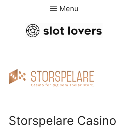
Skip
Menu
to
content
Storspelare Casino