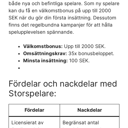
både nya och befintliga spelare. Som ny spelare
kan du få en välkomstbonus på upp till 2000
SEK när du gör din första insättning. Dessutom
finns det regelbundna kampanjer för att hålla
spelupplevelsen spännande.
Välkomstbonus:
Upp till 2000 SEK.
Omsättningskrav:
35x bonusbeloppet.
Minsta insättning:
100 SEK.
Fördelar och nackdelar med
Storspelare:
Fördelar
Nackdelar
Licensierat av
Begränsat antal