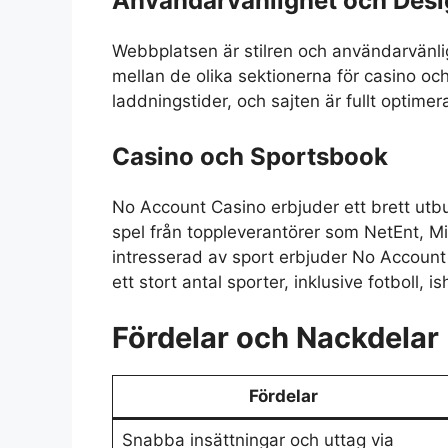
Användarvänlighet och Des
Webbplatsen är stilren och användarvänlig,
mellan de olika sektionerna för casino 
laddningstider, och sajten är fullt optimer
Casino och Sportsbook
No Account Casino erbjuder ett brett utb
spel från toppleverantörer som NetEnt, M
intresserad av sport erbjuder No Account
ett stort antal sporter, inklusive fotboll, 
Fördelar och Nackdelar
Fördelar
Snabba insättningar och uttag via