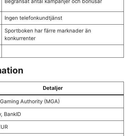
Begränsat antal kampanjer och bonusar
Ingen telefonkundtjänst
Sportboken har färre marknader än
konkurrenter
ation
Detaljer
 Gaming Authority (MGA)
y, BankID
EUR